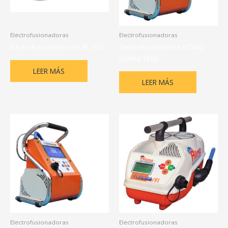
Electrofusionadoras
Electrofusionadoras
Electrofusionadora NUPI 160
Electrofusionadora RITMO
Elektra 1000
LEER MÁS
LEER MÁS
Electrofusionadoras
Electrofusionadoras