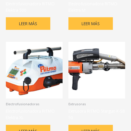
Electrofusionadora RITMO
Electrofusionadora RITMO
Elektra 500
Elektra M
LEER MÁS
LEER MÁS
Electrofusionadoras
Extrusoras
Electrofusionadora RITMO
Extrusora RITMO Stargun K-SB
Elektra XL
50