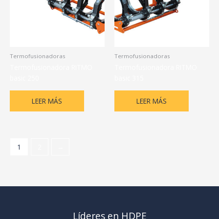
Termofusionadoras
Termofusionadoras
Termofusionadora RITMO
Termofusionadora RITMO
basic 250
basic 315
LEER MÁS
LEER MÁS
1
2
→
Líderes en HDPE